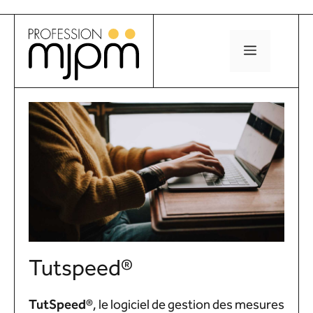
Aller
au
MENU
contenu
Tutspeed®
Tut
Speed
®
, le logiciel de gestion des mesures